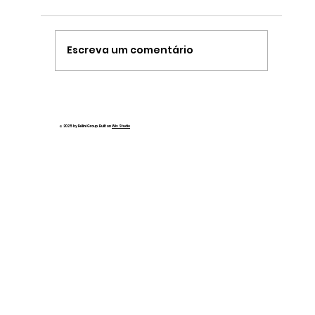
Escreva um comentário
© 2025 by Fellini Group. Built on
Wix Studio
Onde comer bem em São Paulo: destin
gastronômicos imperdíveis