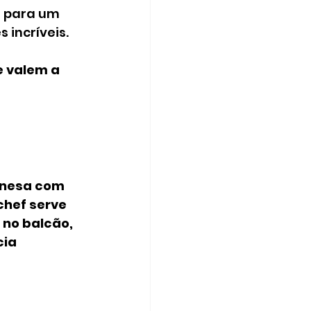
e para um 
 incríveis.
 valem a 
onesa com 
chef serve 
no balcão, 
ia 