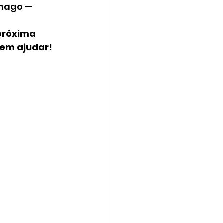
mago — 
próxima 
 em ajudar!