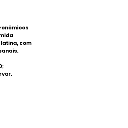
ronômicos 
mida 
 latina, com 
sanais.
0;
rvar.