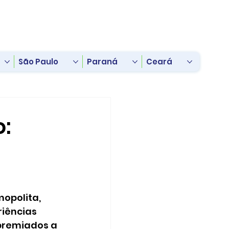
São Paulo
Paraná
Ceará
:
opolita, 
iências 
premiados a 