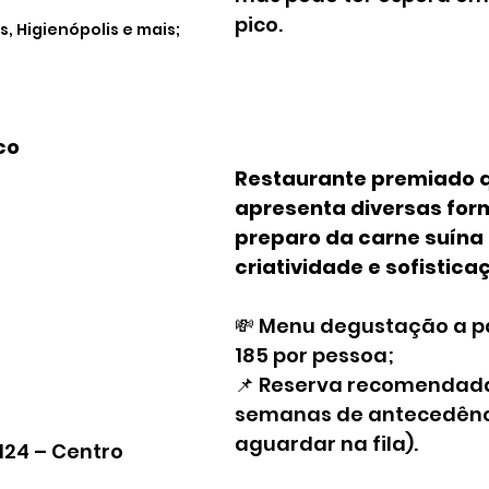
pico.
, Higienópolis e mais;
co
Restaurante premiado q
apresenta diversas for
preparo da carne suína
criatividade e sofistica
💸 Menu degustação a par
185 por pessoa;
📌 Reserva recomendad
semanas de antecedênci
aguardar na fila).
124 – Centro