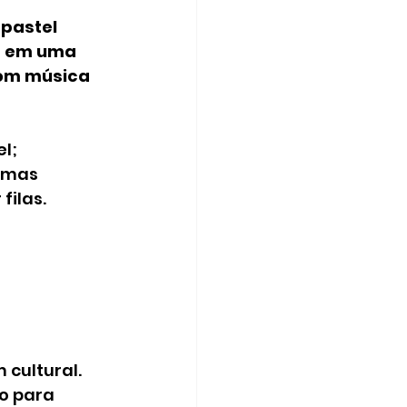
pastel 
a em uma 
com música 
el;
filas.
cultural. 
o para 