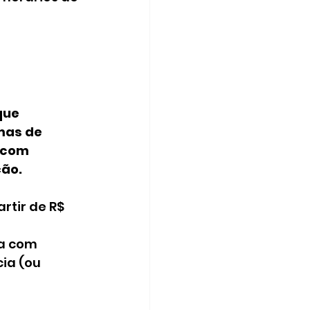
ue 
mas de 
 com 
ção.
tir de R$ 
a com 
a (ou 