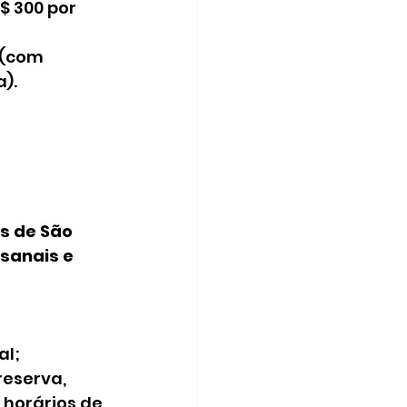
 300 por 
 (com 
).
 
s de São 
sanais e 
al;
horários de 