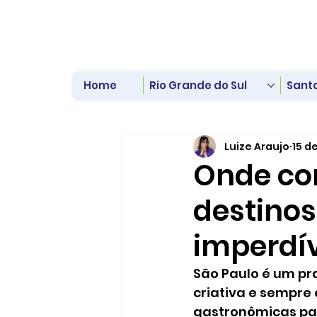
Home
Rio Grande do Sul
Sant
Luize Araujo
15 d
Onde co
destino
imperdív
São Paulo é um pr
criativa e sempre 
gastronômicas par